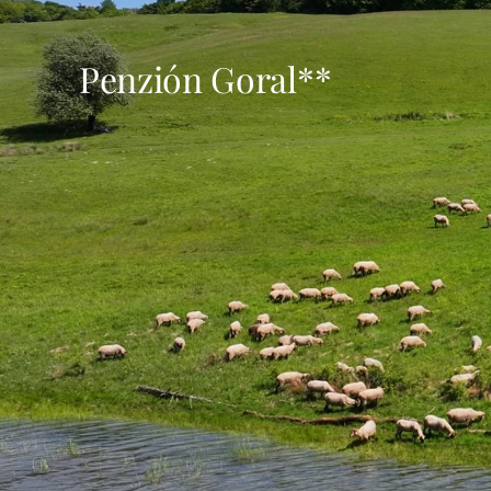
Penzión Goral**